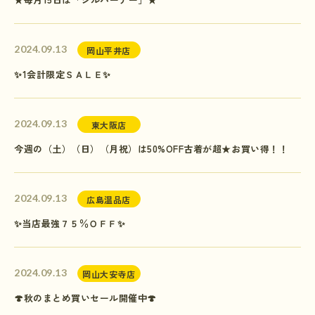
2024.09.13
岡山平井店
✨1会計限定ＳＡＬＥ✨
2024.09.13
東大阪店
今週の（土）（日）（月祝）は50%OFF古着が超★お買い得！！
2024.09.13
広島温品店
✨当店最強７５％ＯＦＦ✨
2024.09.13
岡山大安寺店
🍄秋のまとめ買いセール開催中🍄