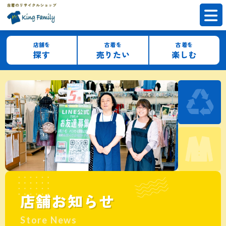
店舗を
古着を
古着を
探す
売りたい
楽しむ
店舗お知らせ
Store News