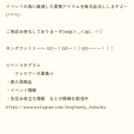
イベントの為に厳選した夏物アイテムを毎日品出ししますよー
(^▽^)/
ご来店お待ちしておりまーす
(⋈◍
＞
◡
＜
◍)
。
✧♡
キングファミリーへ
GO
ー！
GO
ー！！
GO
ーーー！！！
☆
インスタグラム
フォロワー大募集
☆
・新入荷商品
・イベント情報
・生活お役立ち情報 などの情報を配信中
https://www.instagram.com/kingfamily_hokuriku