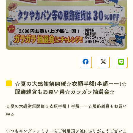
☆夏の大感謝祭開催☆衣類半額!半額ーー!☆
服飾雑貨もお買い得☆ガラガラ抽選会☆
☆夏の
大感謝祭開催
☆
衣類半額！半額ーー
☆
服飾雑貨もお買い
得
☆
いつもキングファミリーをご利用頂き誠にありがとうございま