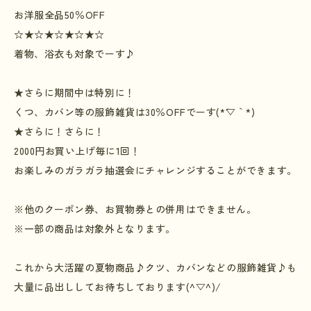
お洋服全品
50
％
OFF
☆★☆★☆★☆★☆
着物、浴衣も対象でーす
♪
★
さらに期間中は特別に！
くつ、カバン等の服飾雑貨は
30
％
OFF
でーす
(*´▽
｀
*)
★さらに！さらに！
2000円お買い上げ毎に1回！
お楽しみのガラガラ抽選会にチャレンジすることができます。
※
他のクーポン券、お買物券との併用はできません。
※
一部の商品は対象外となります。
これから大活躍の夏物商品
♪
クツ、カバンなどの服飾雑貨
♪
も
大量に品出ししてお待ちしております
(^▽^)/