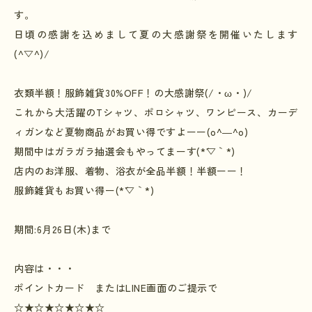
す。
日頃の感謝を込めまして夏の大感謝祭を開催いたします
(^▽^)/
衣類半額！服飾雑貨
30%OFF
！の大感謝祭
(/
・
ω
・
)/
これから大活躍の
T
シャツ、ポロシャツ、ワンピース、カーデ
ィガンなど夏物商品がお買い得ですよーー
(o^―^o)
期間中はガラガラ抽選会もやってまーす(*´▽｀*)
店内のお洋服、着物、浴衣が全品半額！半額ーー！
服飾雑貨もお買い得ー
(*´▽
｀
*)
期間
:6
月
26
日
(
木
)
まで
内容は・・・
ポイントカード またはLINE画面のご提示で
☆★☆★☆★☆★☆