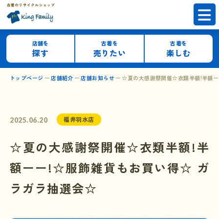
店舗を
古着を
古着を
探す
売りたい
楽しむ
トップページ
店舗紹介
店舗お知らせ
☆夏の大感謝祭開催☆衣類半額!半額ー
福井羽水店
2025.06.20
☆夏の大感謝祭開催☆衣類半額!半
額ーー!☆服飾雑貨もお買い得☆ ガ
ラガラ抽選会☆