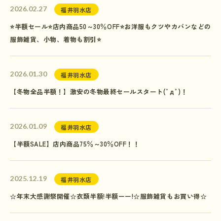
2026.02.27
福井羽水店
⭐半額セール⭐店内商品50～30％OFF⭐お洋服もクツやカバンなどの
服飾雑貨、小物、着物も割引⭐
2026.01.30
福井羽水店
【冬物全品半額！】激安の冬物最終セールスタート(ﾟдﾟ)！
2026.01.09
福井羽水店
【半額SALE】店内商品75％～30％OFF！！
2025.12.19
福井羽水店
☆年末大感謝祭開催☆衣類半額!半額ーー!☆服飾雑貨もお買い得☆