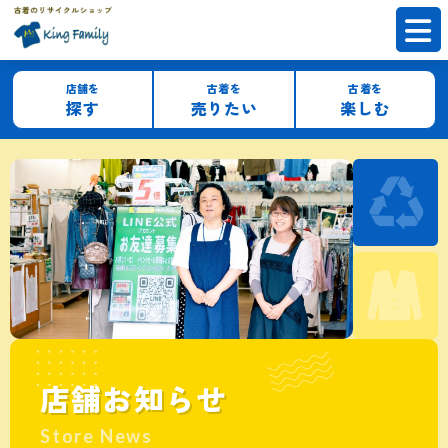
店舗を
古着を
古着を
探す
売りたい
楽しむ
店舗お知らせ
Store News