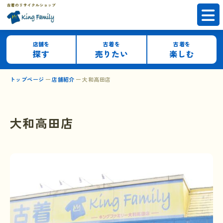
店舗を
古着を
古着を
探す
売りたい
楽しむ
トップページ
店舗紹介
大和高田店
大和高田店