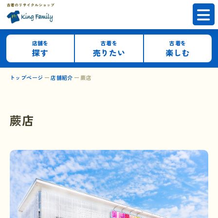
店舗を
古着を
古着を
探す
売りたい
楽しむ
トップページ
店舗紹介
蕨店
蕨店