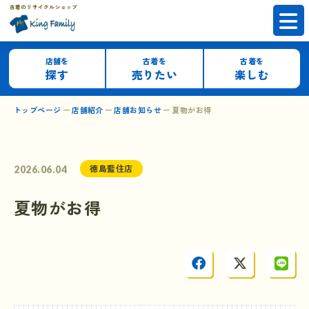
店舗を
古着を
古着を
探す
売りたい
楽しむ
トップページ
店舗紹介
店舗お知らせ
夏物がお得
徳島藍住店
2026.06.04
夏物がお得