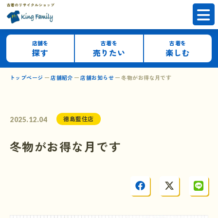
店舗を
古着を
古着を
探す
売りたい
楽しむ
トップページ
店舗紹介
店舗お知らせ
冬物がお得な月です
徳島藍住店
2025.12.04
冬物がお得な月です