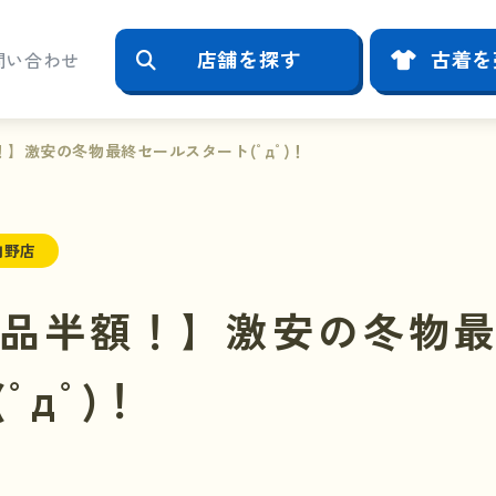
店舗を探す
古着を
問い合わせ
】激安の冬物最終セールスタート(ﾟдﾟ)！
向野店
品半額！】激安の冬物
ﾟдﾟ)！