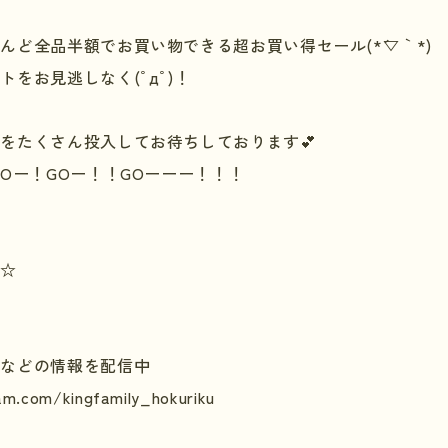
とんど全品半額でお買い物できる超お買い得セール
(*
´▽｀
*)
ントをお見逃しなく
(
ﾟдﾟ
)
！
をたくさん投入してお待ちしております💕
O
ー！
GO
ー！！
GO
ーーー！！！
☆
 などの情報を配信中
am.com/kingfamily_hokuriku