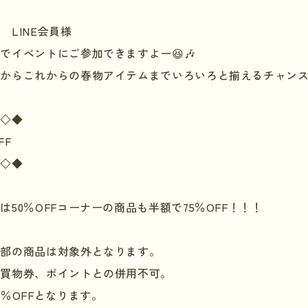
LINE会員様
でイベントにご参加できますよー😆🎶
からこれからの春物アイテムまでいろいろと揃えるチャンスで
◆◇◆
FF
◆◇◆
中は
50
％
OFF
コーナーの商品も半額で
75
％
OFF
！！！
一部の商品は対象外となります。
お買物券、ポイントとの併用不可。
0
％
OFF
となります。