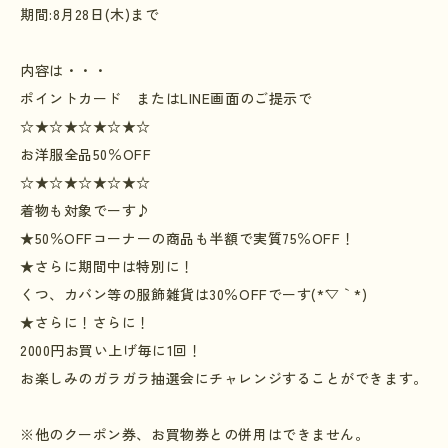
期間
:8
月
28
日
(
木
)
まで
内容は・・・
ポイントカード またはLINE画面のご提示で
☆★☆★☆★☆★☆
お洋服全品
50
％
OFF
☆★☆★☆★☆★☆
着物も対象でーす
♪
★50％OFFコーナーの商品も半額で実質75％OFF！
★
さらに期間中は特別に！
くつ、カバン等の服飾雑貨は
30
％
OFF
でーす
(*´▽
｀
*)
★さらに！さらに！
2000円お買い上げ毎に1回！
お楽しみのガラガラ抽選会にチャレンジすることができます。
※
他のクーポン券、お買物券との併用はできません。