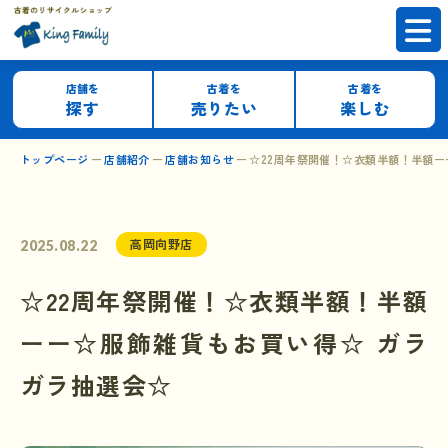
店舗を
古着を
古着を
探す
売りたい
楽しむ
トップページ
店舗紹介
店舗お知らせ
☆22周年祭開催！☆衣類半額！半額ー
高岡向野店
2025.08.22
☆22周年祭開催！☆衣類半額！半額
ーー☆服飾雑貨もお買い得☆ ガラ
ガラ抽選会☆