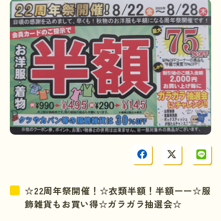
☆22周年祭開催！☆衣類半額！半額ーー☆服
飾雑貨もお買い得☆ガラガラ抽選会☆