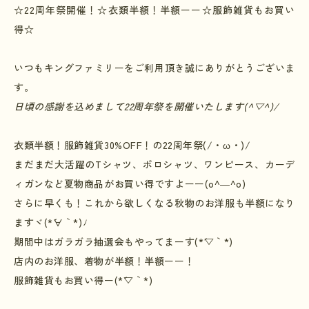
☆22周年
祭開催！
☆
衣類半額！半額ーー
☆
服飾雑貨もお買い
得
☆
いつもキングファミリーをご利用頂き誠にありがとうございま
す。
日頃の感謝を込めまして22周年祭を開催いたします(^▽^)/
衣類半額！服飾雑貨
30%OFF
！の22周年祭
(/
・
ω
・
)/
まだまだ大活躍の
T
シャツ、ポロシャツ、ワンピース、カーデ
ィガンなど夏物商品がお買い得ですよーー
(o^―^o)
さらに早くも！これから欲しくなる秋物のお洋服も半額になり
ますヾ(*´∀｀*)ﾉ
期間中はガラガラ抽選会もやってまーす(*´▽｀*)
店内のお洋服、着物が半額！半額ーー！
服飾雑貨もお買い得ー
(*´▽
｀
*)