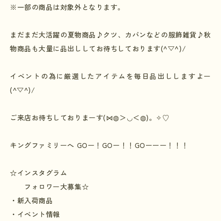
※
一部の商品は対象外となります。
まだまだ大活躍の夏物商品
♪
クツ、カバンなどの服飾雑貨
♪秋
物商品
も大量に品出ししてお待ちしております
(^▽^)/
イベントの為に厳選したアイテムを毎日品出ししますよー
(^▽^)/
ご来店お待ちしておりまーす
(⋈◍
＞
◡
＜
◍)
。
✧♡
キングファミリーへ
GO
ー！
GO
ー！！
GO
ーーー！！！
☆
インスタグラム
フォロワー大募集
☆
・新入荷商品
・イベント情報