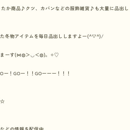
ったか商品♪クツ、カバンなどの服飾雑貨♪も大量に品出し
た冬物アイテムを毎日品出ししますよー(^▽^)/
まーす(⋈◍＞◡＜◍)。✧♡
O
ー！
GO
ー！！
GO
ーーー！！！
☆
 などの情報を配信中