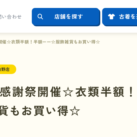
店舗を探す
古着を
問い合わせ
開催☆衣類半額！半額ーー☆服飾雑貨もお買い得☆
向野店
感謝祭開催☆衣類半額
貨もお買い得☆