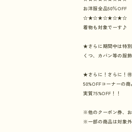
お洋服全品
50
％
OFF
☆★☆★☆★☆★☆
着物も対象でーす♪
★さらに期間中は特
くつ、カバン等の服
★さらに！さらに！

50%OFF
コーナーの商
実質
75%OFF
！！
※他のクーポン券、
※一部の商品は対象