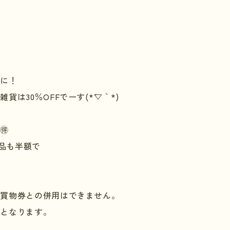
別に！
飾雑貨は
30
％
OFF
でーす
(*
´▽｀
*)
🉐
品も半額で
お買物券との併用はできません。
外となります。