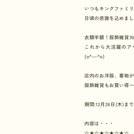
いつもキングファミ
日頃の感謝を込めまし
衣類半額！服飾雑貨
3
これから大活躍のア
(o^―^o)
店内のお洋服、着物
服飾雑貨もお買い得
期間
:12
月
26
日
(
木
)
まで
内容は・・・
☆★☆★☆★☆★☆