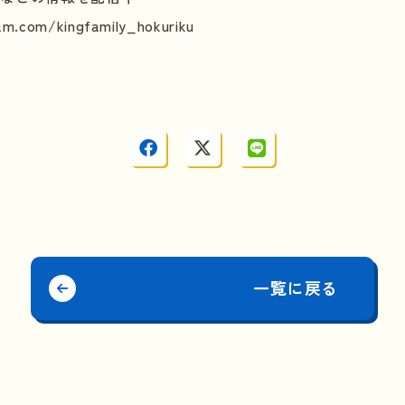
am.com/kingfamily_hokuriku
一覧に戻る