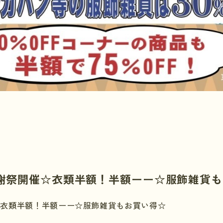
謝祭開催☆衣類半額！半額ーー☆服飾雑貨も
☆衣類半額！半額ーー☆服飾雑貨もお買い得☆