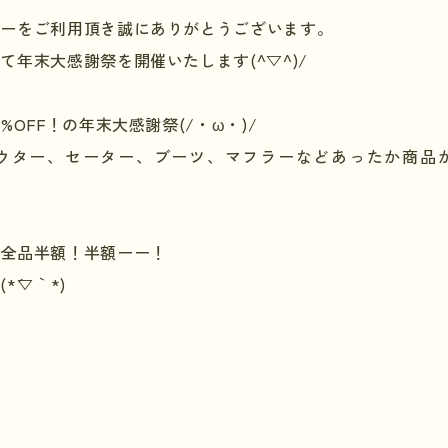
リーをご利用頂き誠にありがとうございます。
て年末大感謝祭を開催いたします(^▽^)/
0%OFF
！の年末大感謝祭
(/
・ω・
)/
ウター、セーター、ブーツ、マフラーなどあったか商品
が全品半額！半額ーー！
ー
(*
´▽｀
*)