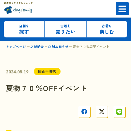
店舗を
古着を
古着を
探す
売りたい
楽しむ
トップページ
店舗紹介
店舗お知らせ
夏物７０％OFFイベント
岡山平井店
2024.08.19
夏物７０％OFFイベント