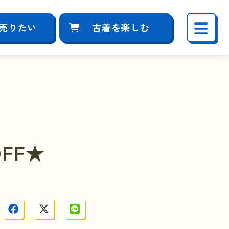
売りたい
古着を楽しむ
FF★