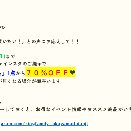
F✨
買いたい！」との声にお応えして！！
日)
まで
ドかインスタのご提示で
７０％ＯＦＦ
❤
』1点
から
が無くなる場合が御座います。

ーしておくと、お得なイベント情報やおススメ商品がい
agram.com/kingfamily_okayamadaianji