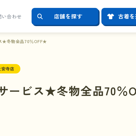
店舗を探す
古着を
問い合わせ
★冬物全品70％OFF★
大安寺店
サービス★冬物全品70％O