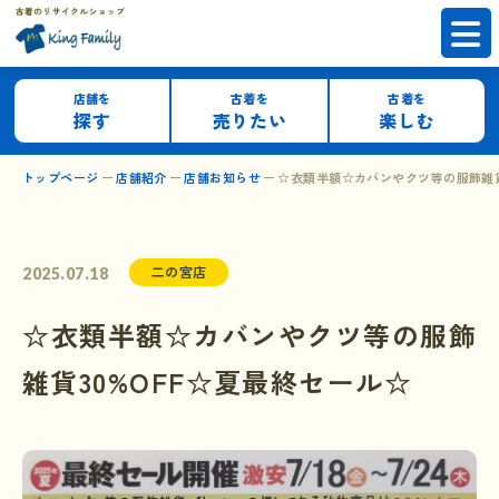
店舗を
古着を
古着を
探す
売りたい
楽しむ
トップページ
店舗紹介
店舗お知らせ
☆衣類半額☆カバンやクツ等の服飾雑貨
二の宮店
2025.07.18
☆衣類半額☆カバンやクツ等の服飾
雑貨30%OFF☆夏最終セール☆