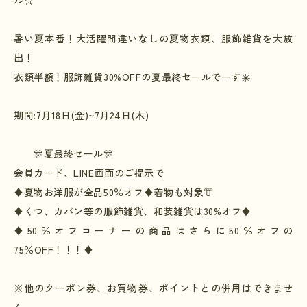
暑い夏本番！大活躍間違いなしの夏物衣類、服飾雑貨を大放
出！
衣類半額！服飾雑貨
30%OFF
の夏最終セールでーす
☀️
期間
:7
月
18
日
(
金
)~7
月
24
日
(
木
)
🎊夏最終セール🎊
会員カード、
LINE
画面のご提示で
♦️
夏物お洋服が全品
50
％オフ
♦️
着物も対象👘
♦️
くつ、カバン等の服飾雑貨、和装雑貨は
30%
オフ
♦️
♦️50
％オフコーナーの商品はさらに
50
％オフの
75
％
OFF
！！！
♦️
※
他のクーポン券、お買物券、ポイントとの併用はできませ
ん。