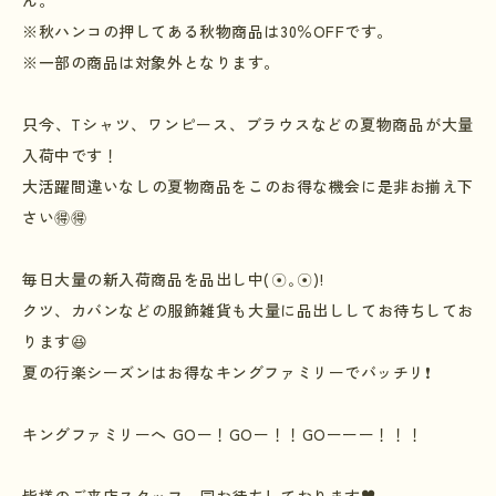
※
秋ハンコの押してある秋物商品は
30
％
OFF
です。
※
一部の商品は対象外となります。
只今、
T
シャツ、ワンピース、ブラウスなどの夏物商品が大量
入荷中です！
大活躍間違いなしの夏物商品をこのお得な機会に是非お揃え下
さい
🉐🉐
毎日大量の新入荷商品を品出し中
(
⁠☉⁠｡⁠☉⁠
)
!
クツ、カバンなどの服飾雑貨も大量に品出ししてお待ちしてお
ります😆
夏の行楽シーズンはお得なキングファミリーでバッチリ❗
キングファミリーへ
GO
ー！
GO
ー！！
GO
ーーー！！！
皆様のご来店スタッフ一同お待ちしております
♥️