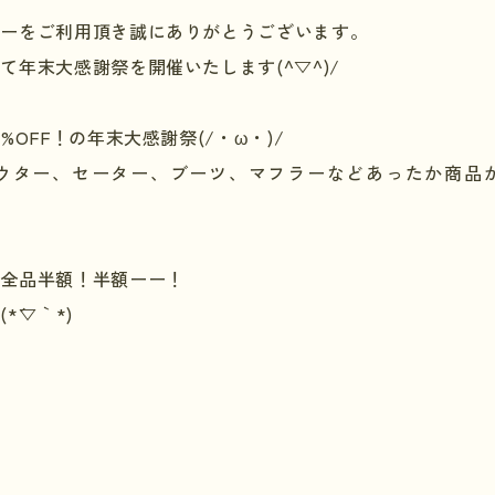
リーをご利用頂き誠にありがとうございます。
て年末大感謝祭を開催いたします(^▽^)/
0%OFF
！の年末大感謝祭
(/
・ω・
)/
ウター、セーター、ブーツ、マフラーなどあったか商品
が全品半額！半額ーー！
ー
(*
´▽｀
*)