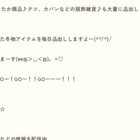
ったか商品♪クツ、カバンなどの服飾雑貨♪も大量に品出し
た冬物アイテムを毎日品出ししますよー(^▽^)/
まーす(⋈◍＞◡＜◍)。✧♡
O
ー！
GO
ー！！
GO
ーーー！！！
☆
 などの情報を配信中