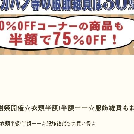
謝祭開催☆衣類半額!半額ーー☆服飾雑貨も
衣類半額!半額ーー☆服飾雑貨もお買い得☆