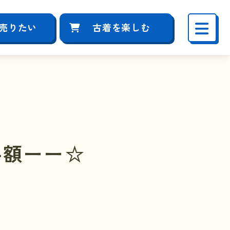
売りたい
古着を楽しむ
半額ーー☆