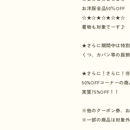
お洋服全品
50
％
OFF
☆★☆★☆★☆★☆
着物も対象でーす♪
★さらに期間中は特
くつ、カバン等の服
★さらに！さらに！

50%OFF
コーナーの商
実質
75%OFF
！！
※他のクーポン券、
※一部の商品は対象