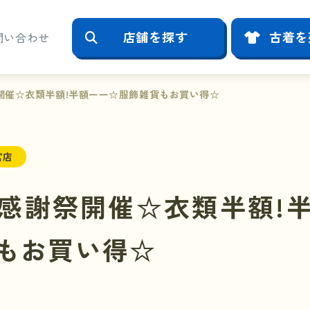
店舗を探す
古着を
問い合わせ
開催☆衣類半額!半額ーー☆服飾雑貨もお買い得☆
宮店
感謝祭開催☆衣類半額!
もお買い得☆