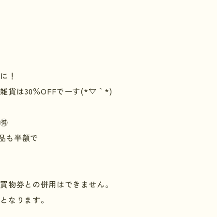
別に！
飾雑貨は
30
％
OFF
でーす
(*
´▽｀
*)
🉐
品も半額で
お買物券との併用はできません。
外となります。