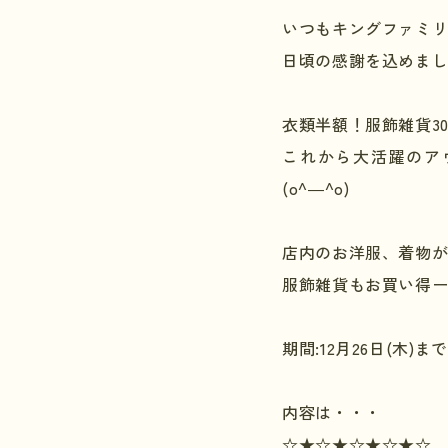
いつもキングファミ
日頃の感謝を込めまし
衣類半額！服飾雑貨
3
これから大活躍のア
(o^―^o)
店内のお洋服、着物
服飾雑貨もお買い得
期間
:12
月
26
日
(
木
)
まで
内容は・・・
☆★☆★☆★☆★☆