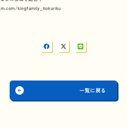
am.com/kingfamily_hokuriku
一覧に戻る