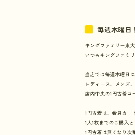
毎週木曜日
キングファミリー東
いつもキングファミ
当店では毎週木曜日
レディース、メンズ、
店内中央の
1
円古着コ
1
円古着は、会員カー
1
人
1
枚までのご購入と
1
円古着は無くなり次