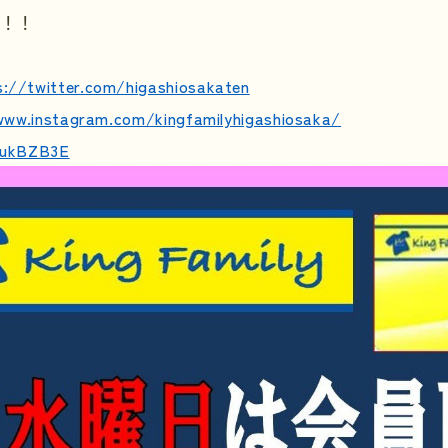
い！！
s://twitter.com/higashiosakaten
www.instagram.com/kingfamilyhigashiosaka/
e/ukBZB3E