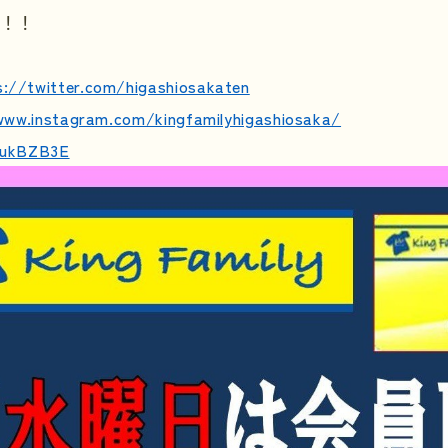
い！！
s://twitter.com/higashiosakaten
www.instagram.com/kingfamilyhigashiosaka/
e/ukBZB3E