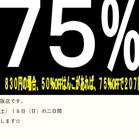
大阪店です。
（土）１８日（日）の二日間
たします☆