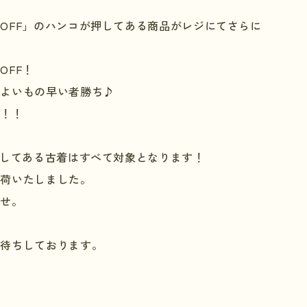
％
OFF
」のハンコが押してある商品がレジにてさらに
％
OFF
！
！よいもの早い者勝ち♪
す！！
してある古着はすべて対象となります！
入荷いたしました。
ませ。
お待ちしております。