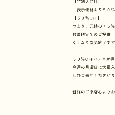
【特別大特価】
「表示価格より５０
【５０％
OFF
】
つまり、元値の７５
数量限定でのご提供
なくなり次第終了で
５０％
OFF
ハンコが押
今週の月曜日に大量
ぜひご来店ください
皆様のご来店心より