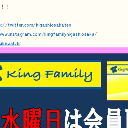
い！！
s://twitter.com/higashiosakaten
www.instagram.com/kingfamilyhigashiosaka/
e/ukBZB3E