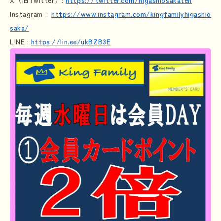
X
（旧
Twitter
）
:
https://twitter.com/higashiosakaten
Instagram :
https://www.instagram.com/kingfamilyhigashio
saka/
LINE :
https://lin.ee/ukBZB3E