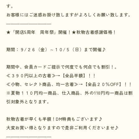
す。
お客様にはご迷惑お掛け致しますがよろしくお願い致します。
――――――――――
★「開店
5
周年 周年祭」開催！★秋物古着感謝価格！
期間：９
/
２６（金）～１０
/
５（日）まで開催♪
期間中、会員カードご提示で何度でも何点でも割引！。
≪３９０円以上の古着≫→【全品半額】！！
≪小物、セレクト商品、均一古着≫→【全品２０％
OFF
】！！
※夏物１１０円均一商品、仕入商品、外の
110
円均一商品は割
引対象外となります。
秋物古着が早くも半額！
DM
特典もございます♪
大変お買い得となりますので是非ご利用くださいませ♪
――――――――――