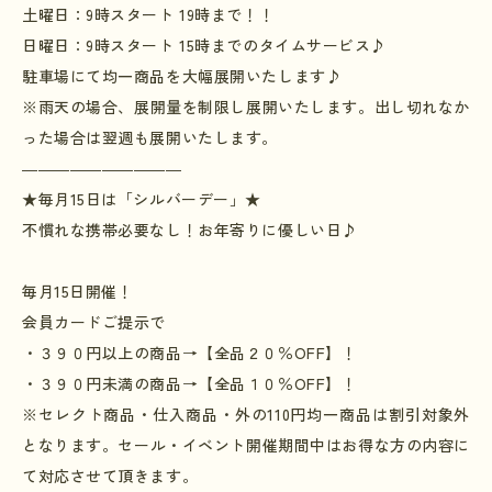
土曜日：
9
時スタート
19
時まで！！
日曜日：
9
時スタート
15
時までのタイムサービス♪
駐車場にて均一商品を大幅展開いたします♪
※雨天の場合、展開量を制限し展開いたします。出し切れなか
った場合は翌週も展開いたします。
――――――――――
★毎月
15
日は「シルバーデー」★
不慣れな携帯必要なし！お年寄りに優しい日♪
毎月
15
日開催！
会員カードご提示で
・３９０円以上の商品→【全品２０％
OFF
】！
・３９０円未満の商品→【全品１０％
OFF
】！
※セレクト商品・仕入商品・外の
110
円均一商品は割引対象外
となります。セール・イベント開催期間中はお得な方の内容に
て対応させて頂きます。