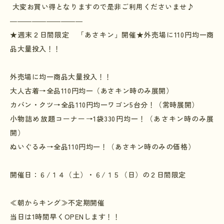
大変お買い得となりますので是非ご利用くださいませ♪
――――――――――
★週末２日間限定 「あさキン」開催★外売場に
110
円均一商
品大量投入！！
外売場に均一商品大量投入！！
大人古着
→
全品
110
円均一（あさキン時のみ展開）
カバン・クツ
→
全品
110
円均一ワゴン
5
台分！（常時展開）
小物詰め放題コーナー
→1
袋
330
円均一！（あさキン時のみ展
開）
ぬいぐるみ→全品
110
円均一！（あさキン時のみの価格）
開催日：６
/
１４（土）・６
/
１５（日）の２日間限定
≪朝からキング≫不定期開催
当日は
1
時間早く
OPEN
します！！