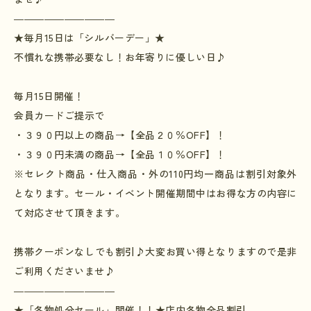
――――――――――
★毎月
15
日は「シルバーデー」★
不慣れな携帯必要なし！お年寄りに優しい日♪
毎月
15
日開催！
会員カードご提示で
・３９０円以上の商品→【全品２０％
OFF
】！
・３９０円未満の商品→【全品１０％
OFF
】！
※セレクト商品・仕入商品・外の
110
円均一商品は割引対象外
となります。セール・イベント開催期間中はお得な方の内容に
て対応させて頂きます。
携帯クーポンなしでも割引♪大変お買い得となりますので是非
ご利用くださいませ♪
――――――――――
★「冬物処分セール」開催！！★店内冬物全品割引