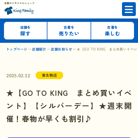
店舗を
古着を
古着を
探す
売りたい
楽しむ
トップページ
店舗紹介
店舗お知らせ
★【GO TO KING まとめ買い
東生駒店
2025.02.12
★【GO TO KING まとめ買いイベ
ント】【シルバーデー】★週末開
催！春物が早くも割引♪