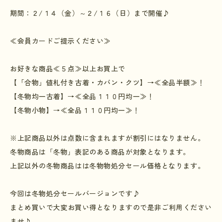
期間：２
/
１４（金）～２
/
１６（日）まで開催♪
≪会員カードご提示ください≫
お好きな商品≪５点≫以上お買上で
【「合物」値札付き古着・カバン・クツ】→≪全品半額≫！
【冬物均一古着】→≪全品１１０円均一≫！
【冬物小物】→≪全品１１０円均一≫！
※上記商品以外は点数に含まれますが割引にはなりません。
冬物商品は「冬物」表記のある商品が対象となります。
上記以外の冬物商品はは冬物物処分セール価格となります。
今回は冬物処分セールバージョンです♪
まとめ買いで大変お買い得となりますので是非ご利用ください
ませ♪