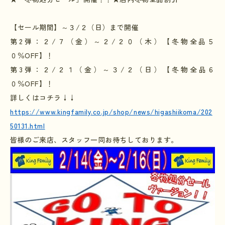
【セール期間】～３
/
２（日）まで開催
第
2
弾：２
/
７（金）～２
/
２０（木）【冬物全品５
０％
OFF
】！
第
3
弾：２
/
２１（金）～３
/
２（日）【冬物全品６
０％
OFF
】！
詳しくはコチラ
↓↓
https://www.kingfamily.co.jp/shop/news/higashiikoma/202
50131.html
皆様のご来店、スタッフ一同お待ちしております。