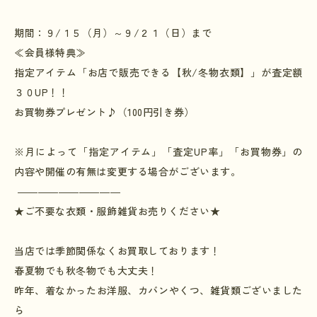
期間：９
/１５
（月）～９
/２１
（日）まで
≪会員様特典≫
指定アイテム「お店で販売できる【秋/冬物衣類】」が査定額
３０
UP
！！
お買物券プレゼント♪（
100
円引き券）
※月によって「指定アイテム」「査定
UP
率」「お買物券」の
内容や開催の有無は変更する場合がございます。
――――――――――
★ご不要な衣類・服飾雑貨お売りください★
当店では季節関係なくお買取しております！
春夏物でも秋冬物でも大丈夫！
昨年、着なかったお洋服、カバンやくつ、雑貨類ございました
ら