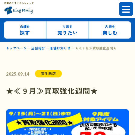
店舗を
古着を
古着を
探す
売りたい
楽しむ
トップページ
店舗紹介
店舗お知らせ
★≪９月≫買取強化週間★
東生駒店
2025.09.14
★≪９月≫買取強化週間★