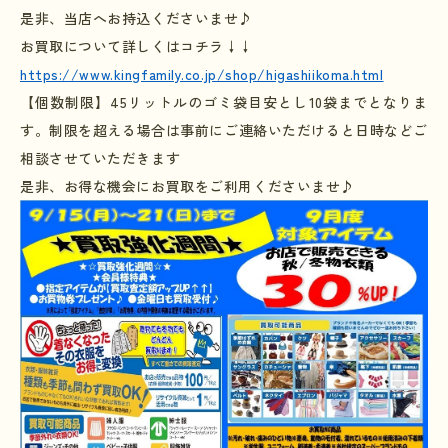
是非、当店へお持込くださいませ♪
お買取について詳しくはコチラ↓↓
https://www.kingfamily.co.jp/shop/higashiikoma.html
【個数制限】
45
リットルのゴミ袋目安とし
10
袋までとなりま
す。制限を超える場合は事前にご連絡いただけると日時などご
相談させていただきます
是非、お得な機会にお買取をご利用くださいませ♪