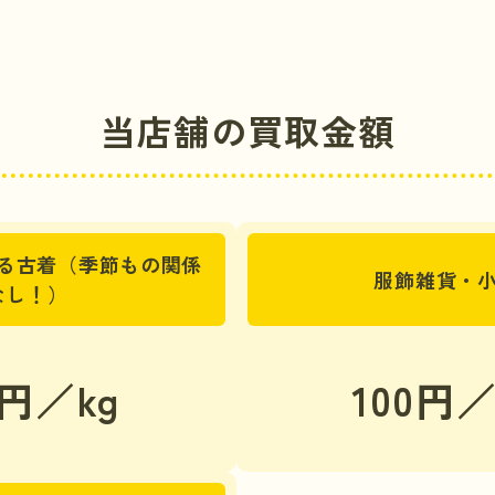
当店舗の買取金額
る古着（季節もの関係
服飾雑貨・
なし！）
0円／kg
100円／