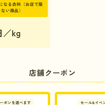
になる衣料（お店で販
きない商品）
円／kg
店舗クーポン
ーポンを選べます
セール&イベ