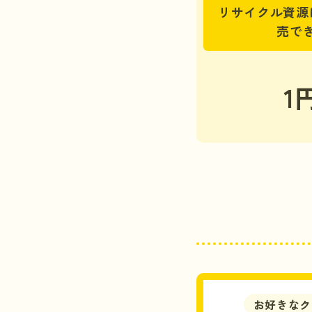
リサイクル資源
売で
1
お好きなク