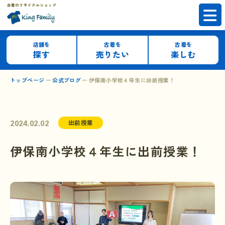
店舗を
古着を
古着を
探す
売りたい
楽しむ
トップページ
公式ブログ
伊保南小学校４年生に出前授業！
出前授業
2024.02.02
伊保南小学校４年生に出前授業！